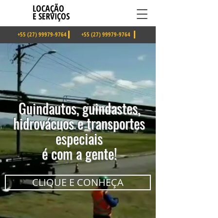
LOCAÇÃO
E SERVIÇOS
+55 (27) 99979-9764
+55 (27) 99979-9764
Guindautos, guindastes,
hidrovácuos e transportes
especiais
é com a gente!
CLIQUE E CONHEÇA